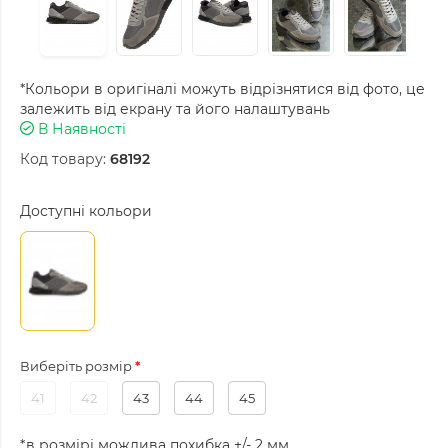
*Кольори в оригіналі можуть відрізнятися від фото, це
залежить від екрану та його налаштувань
В Наявності
Код товару:
68192
Доступні кольори
Виберіть розмір
41
42
43
44
45
*в розмірі можлива похибка +/- 2 мм