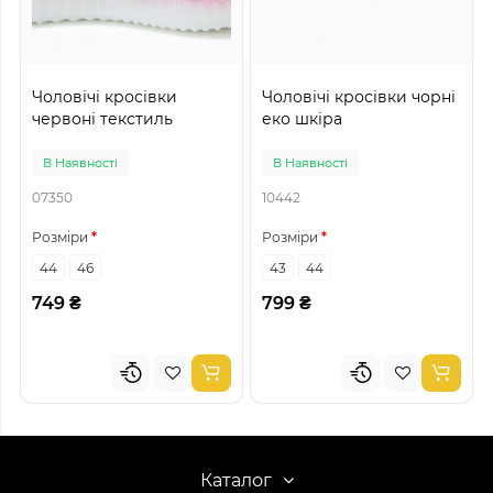
Чоловічі кросівки
Чоловічі кросівки чорні
червоні текстиль
еко шкіра
В Наявності
В Наявності
07350
10442
Розміри
Розміри
44
46
43
44
749 ₴
799 ₴
Каталог