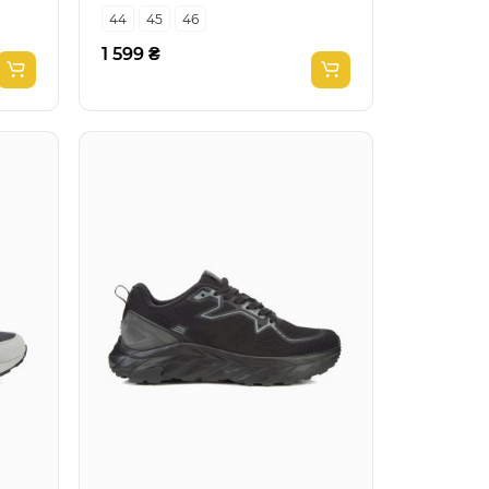
44
45
46
1 599 ₴