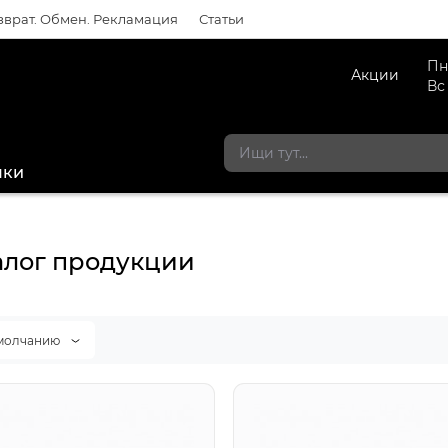
зврат. Обмен. Рекламация
Статьи
Пн
Акции
Вс
мки
алог продукции
молчанию