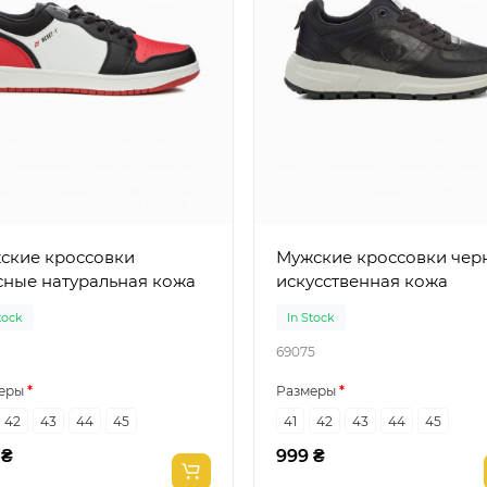
ские кроссовки
Мужские кроссовки черные
сные натуральная кожа
искусственная кожа
tock
In Stock
69075
еры
Размеры
42
43
44
45
41
42
43
44
45
 ₴
999 ₴