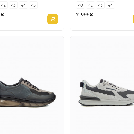
42
43
44
45
40
42
43
44
 ₴
2 399 ₴