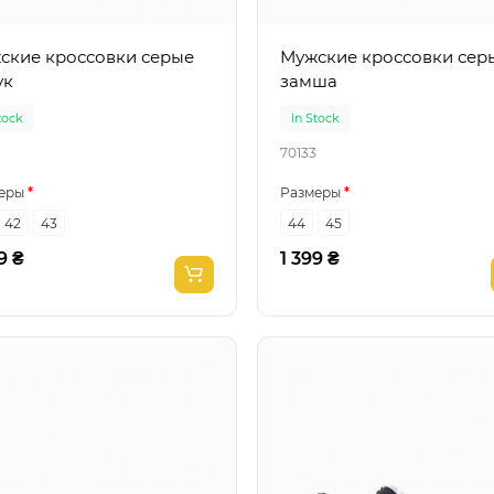
кие кроссовки серые
Мужские кроссовки серые
ук
замша
tock
In Stock
70133
еры
Размеры
42
43
44
45
9 ₴
1 399 ₴