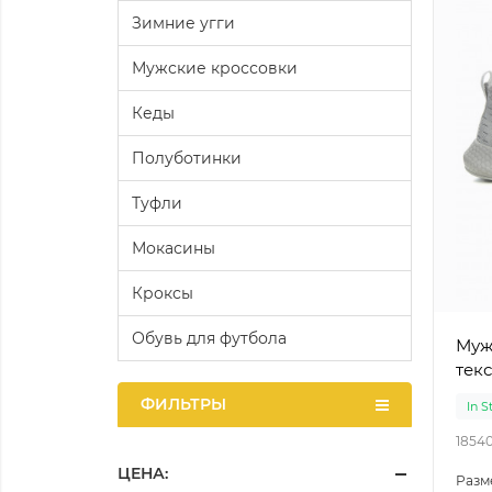
Зимние угги
Мужские кроссовки
Кеды
Полуботинки
Туфли
Мокасины
Кроксы
Обувь для футбола
Мужс
текс
ФИЛЬТРЫ
In S
1854
ЦЕНА:
Разм