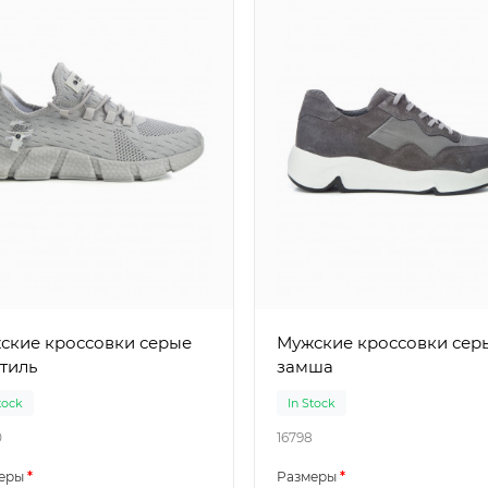
кие кроссовки серые
Мужские кроссовки серые
тиль
замша
tock
In Stock
0
16798
еры
Размеры