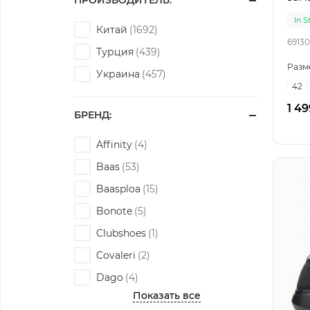
ПРОИЗВОДИТЕЛЬ:
In S
Китай
69130
Турция
Разм
Украина
42
1 49
БРЕНД:
Affinity
Baas
Baasploa
Bonote
Clubshoes
Covaleri
Dago
Показать все