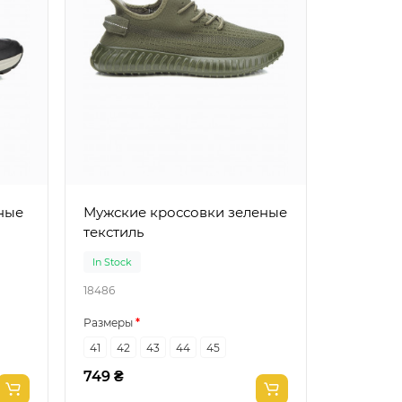
Мужские кроссовки зеленые
текстиль
In Stock
18486
Размеры
41
42
43
44
45
749 ₴