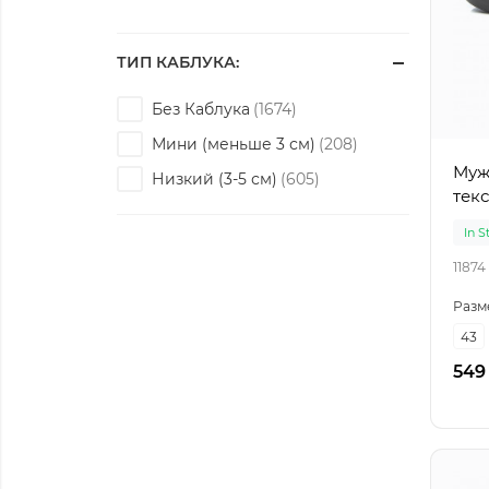
ТИП КАБЛУКА:
Без Каблука
Мини (меньше 3 см)
Мужс
Низкий (3-5 см)
текс
In S
11874
Разм
43
549