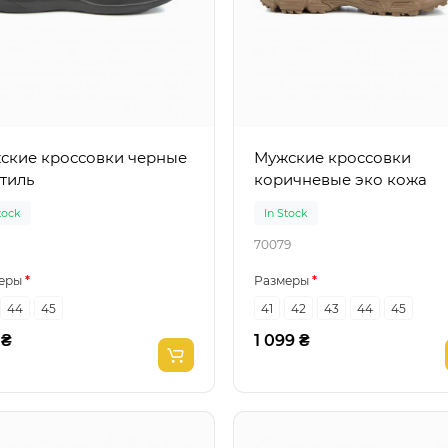
кие кроссовки черные
Мужские кроссовки
тиль
коричневые эко кожа
tock
In Stock
70079
еры
Размеры
44
45
41
42
43
44
45
 ₴
1 099 ₴