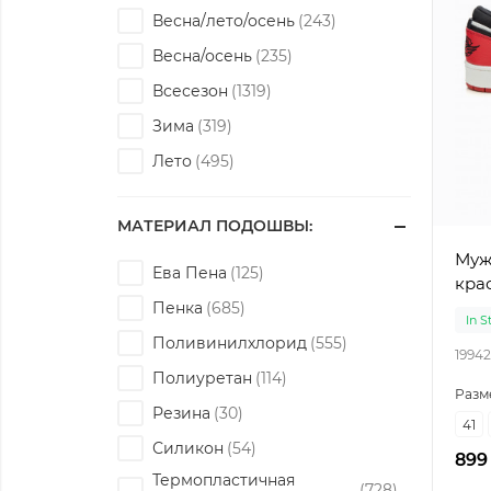
Весна/лето/осень
Весна/осень
Всесезон
Зима
Лето
МАТЕРИАЛ ПОДОШВЫ:
Муж
Ева Пена
кра
Пенка
In S
Поливинилхлорид
19942
Полиуретан
Разм
Резина
41
Силикон
899
Термопластичная