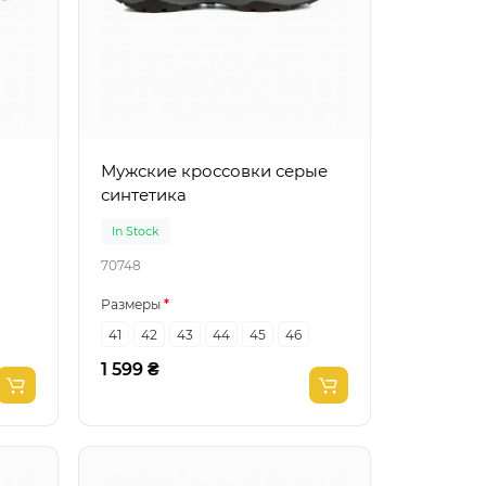
Мужские кроссовки серые
синтетика
In Stock
70748
Размеры
41
42
43
44
45
46
1 599 ₴