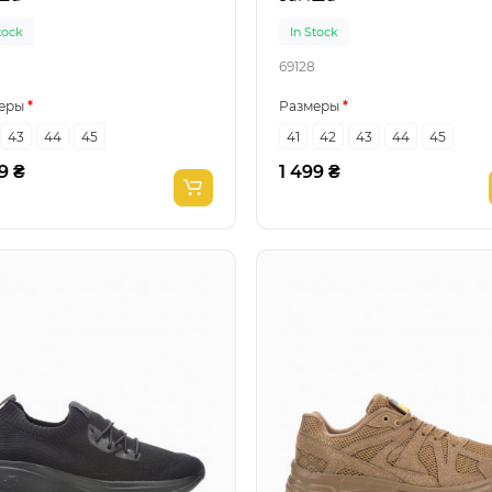
tock
In Stock
69128
еры
Размеры
43
44
45
41
42
43
44
45
9 ₴
1 499 ₴