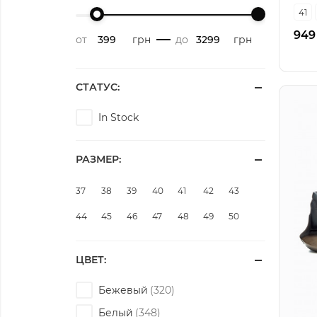
41
949
от
грн
-
до
грн
СТАТУС:
In Stock
РАЗМЕР:
37
38
39
40
41
42
43
44
45
46
47
48
49
50
ЦВЕТ:
Бежевый
Белый