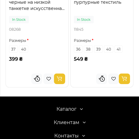
черные на низкой
пурпурные текстиль
танкетке искусственная
кожа
In Stock
In Stock
08268
11845
Размеры
Размеры
37
40
36
38
39
40
41
399 ₴
549 ₴
Каталог
Клиентам
Контакты