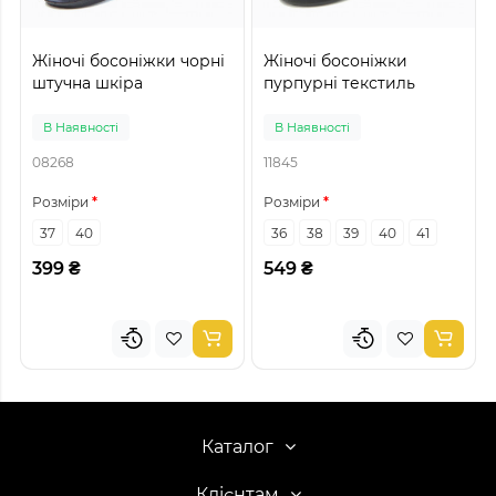
Жіночі босоніжки чорні
Жіночі босоніжки
штучна шкіра
пурпурні текстиль
В Наявності
В Наявності
08268
11845
Розміри
Розміри
37
40
36
38
39
40
41
399 ₴
549 ₴
Каталог
Клієнтам