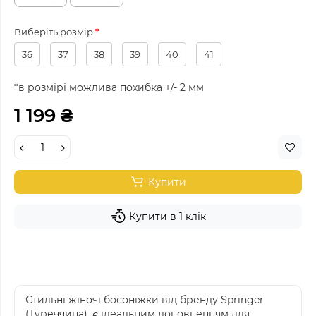
Виберіть розмір
36
37
38
39
40
41
*в розмірі можлива похибка +/- 2 мм
1 199 ₴
Купити
Купити в 1 клік
Стильні жіночі босоніжки від бренду Springer
(Туреччина), є ідеальним доповненням для