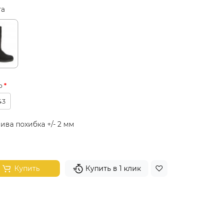
та
р
43
ива похибка +/- 2 мм
Купить
Купить в 1 клик