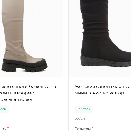
е сапоги бежевые на
Женские сапоги черные на
кой платформе
мини танкетке велюр
уральная кожа
tock
In Stock
66724
еры
Размеры