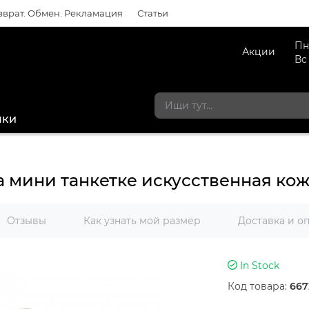
зврат. Обмен. Рекламация
Статьи
Пн
Акции
Вс
мки
 мини танкетке искусственная ко
Отзывы
Как узнать мой размер
Доставка и о
In Stock
Код товара:
667