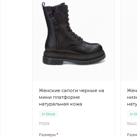
Женские сапоги черные на
Женски
мини платформе
низ
натуральная кожа
нат
In Stock
In S
17009
19441
Размеры
Разм