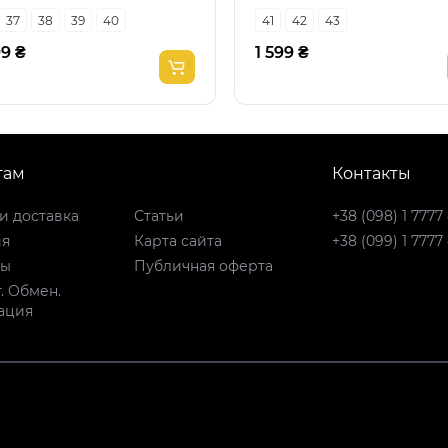
37
38
39
40
41
42
43
99 ₴
1 599 ₴
там
Контакты
и доставка
Статьи
+38 (098) 1 7777
ия
Карта сайта
+38 (099) 1 7777
ты
Публичная оферта
. Обмен.
ация