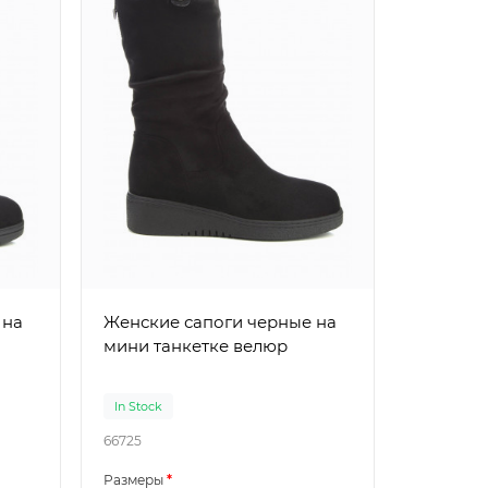
Женские сап
мини та
искусст
Женские сапоги черные на
мини танкетке велюр
In Stock
In Stock
66725
66726
Размеры
Размеры