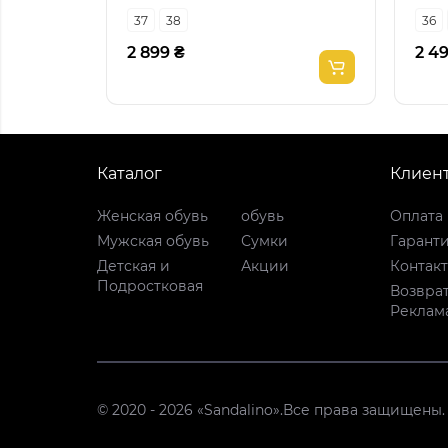
37
38
36
2 899 ₴
2 4
Каталог
Клиен
Женская обувь
обувь
Оплата 
Мужская обувь
Сумки
Гарант
Детская и
Акции
Контак
Подростковая
Возврат
Реклам
© 2020 - 2026 «Sandalino».Все права защищены.