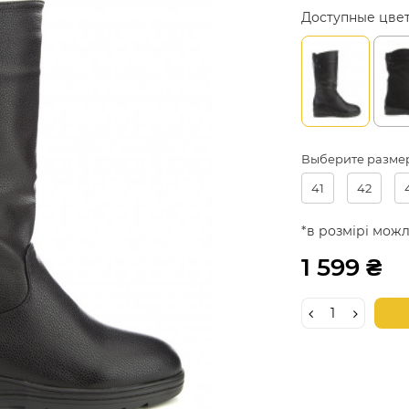
Доступные цве
Выберите разме
41
42
*в розмірі можл
1 599 ₴