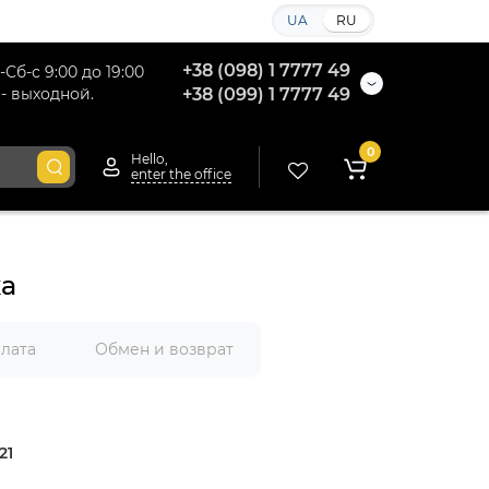
UA
RU
+38 (098) 1 7777 49
-Сб-с 9:00 до 19:00
 - выходной.
+38 (099) 1 7777 49
0
Hello,
enter the office
жа
плата
Обмен и возврат
21