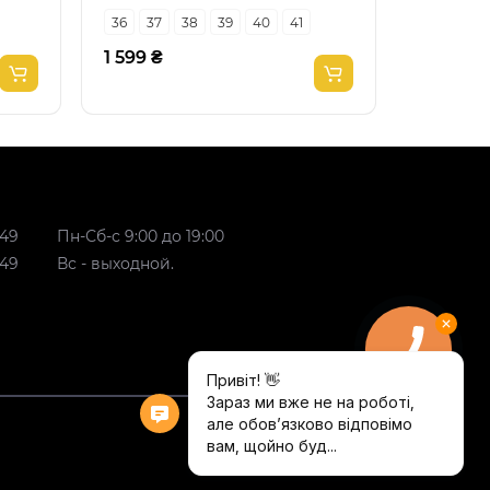
36
37
38
39
40
41
36
38
1 599 ₴
1 599 ₴
 49
Пн-Сб-с 9:00 до 19:00
 49
Вс - выходной.