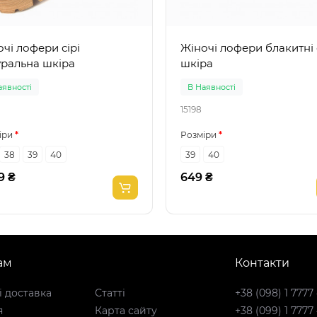
чі лофери сірі
Жіночі лофери блакитні еко
уральна шкіра
шкіра
аявності
В Наявності
15198
іри
Розміри
38
39
40
39
40
9 ₴
649 ₴
ам
Контакти
і доставка
Статті
+38 (098) 1 7777
я
Карта сайту
+38 (099) 1 7777