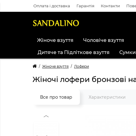
Оплата і доставка
Гарантія
Контакти
Пове
Жіноче взуття
Чоловіче взуття
Дитяче та Підліткове взуття
Сумки
Жіноче взуття
Лофери
Жіночі лофери бронзові н
Все про товар
Характеристики