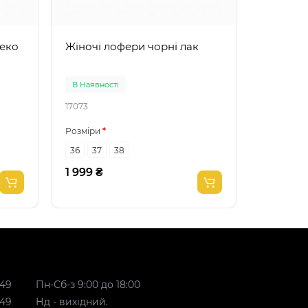
Жіночі лофери чорні лак
В Наявності
В Наявно
17073
17977
Розміри
Розміри
36
37
38
36
37
1 999 ₴
2 099 ₴
 49
Пн-Сб-з 9:00 до 18:00
 49
Нд - вихідний.