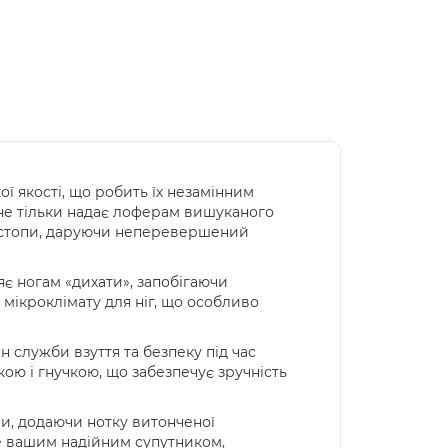
ої якості, що робить їх незамінним
 не тільки надає лоферам вишуканого
ми стопи, даруючи неперевершений
яє ногам «дихати», запобігаючи
мікроклімату для ніг, що особливо
 служби взуття та безпеку під час
ою і гнучкою, що забезпечує зручність
ми, додаючи нотку витонченої
ане вашим надійним супутником,