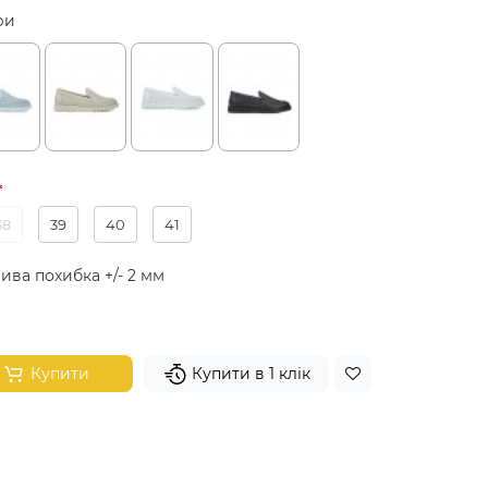
ри
38
39
40
41
ива похибка +/- 2 мм
Купити
Купити в 1 клік