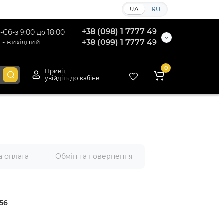
UA
RU
+38 (098) 1 7777 49
-Сб-з 9:00 до 18:00
 - вихідний.
+38 (099) 1 7777 49
0
Привіт,
увійдіть до кабінету
а оплата
Обмін та повернення
56