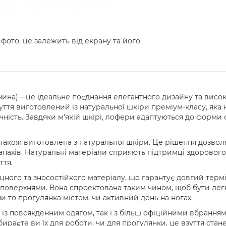
 фото, це залежить від екрану та його
чина) – це ідеальне поєднання елегантного дизайну та висок
ття виготовлений із натуральної шкіри преміум-класу, яка
вічність. Завдяки м'якій шкірі, лофери адаптуються до фор
 також виготовлена з натуральної шкіри. Це рішення дозвол
пахів. Натуральні матеріали сприяють підтримці здорового 
ття.
ного та зносостійкого матеріалу, що гарантує довгий термін
поверхнями. Вона спроектована таким чином, щоб бути легк
чи то прогулянка містом, чи активний день на ногах.
 із повсякденним одягом, так і з більш офіційними вбрання
обираєте ви їх для роботи, чи для прогулянки, це взуття ст