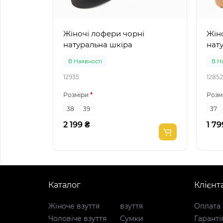
Жіночі лофери чорні
Жіно
натуральна шкіра
нат
В Наявності
В Н
12935
12852
Розміри
Розм
38
39
37
2 199 ₴
1 79
Каталог
Клієнт
Жіноче взуття
взуття
Оплата 
Чоловіче взуття
Сумки
Гаранті