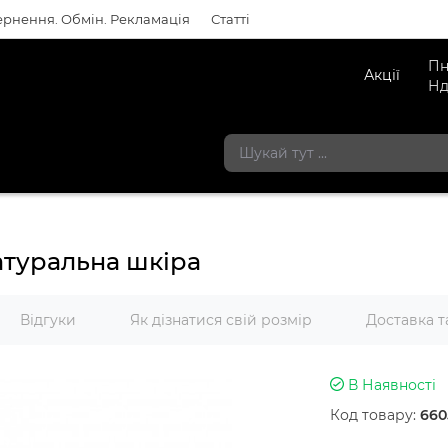
рнення. Обмін. Рекламація
Статті
Пн
Акції
Нд
атуральна шкіра
Відгуки
Як дізнатися свій розмір
Доставка т
В Наявності
Код товару:
660