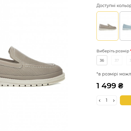
Доступні кольо
Виберіть розмір
36
37
*в розмірі можл
1 499 ₴