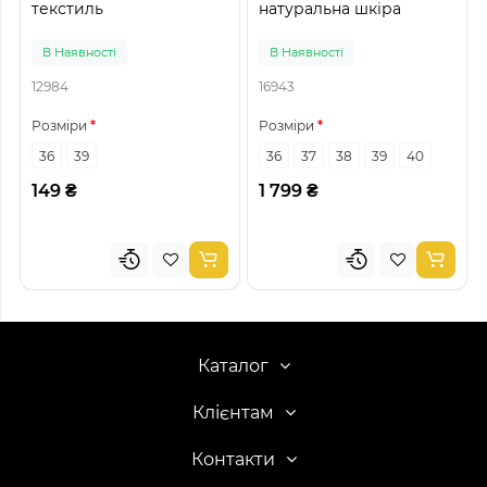
текстиль
натуральна шкіра
В Наявності
В Наявності
12984
16943
Розміри
Розміри
36
39
36
37
38
39
40
149 ₴
1 799 ₴
Каталог
Клієнтам
Контакти