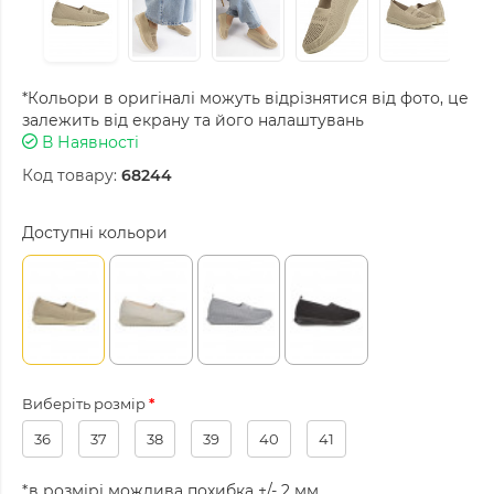
*Кольори в оригіналі можуть відрізнятися від фото, це
залежить від екрану та його налаштувань
В Наявності
Код товару:
68244
Доступні кольори
Виберіть розмір
36
37
38
39
40
41
*в розмірі можлива похибка +/- 2 мм