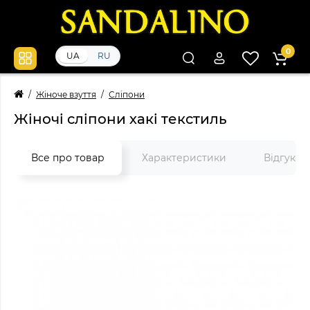
0
UA
RU
Жіноче взуття
Сліпони
Жіночі сліпони хакі текстиль
Все про товар
Характеристики
Відгуки