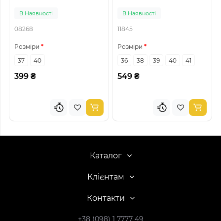
В Наявності
В Наявності
08268
11845
Розміри
Розміри
37
40
36
38
39
40
41
399 ₴
549 ₴
Каталог
Клієнтам
Контакти
+38 (098) 1 7777 49