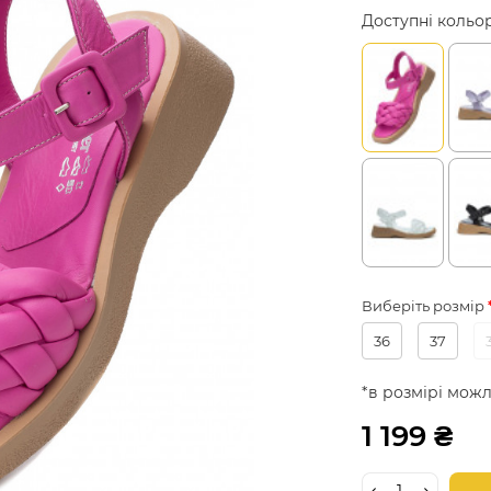
Доступні кольо
Виберіть розмір
36
37
*в розмірі можл
1 199 ₴