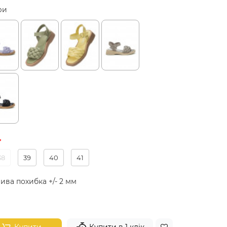
ри
38
39
40
41
ива похибка +/- 2 мм