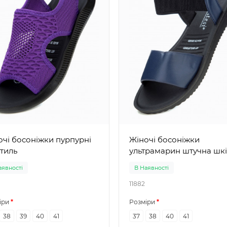
і босоніжки пурпурні
Жіночі босоніжки
стиль
ультрамарин штучна шк
аявності
В Наявності
11882
іри
Розміри
38
39
40
41
37
38
40
41