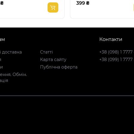
 ₴
399 ₴
ам
Контакти
і доставка
Статті
+38 (098) 1 7777
я
Карта сайту
+38 (099) 1 7777
ти
Публічна оферта
ння. Обмін.
ація