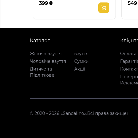
399 ₴
549
Каталог
Клієнт
Жіноче взуття
взуття
Оплата 
Чоловіче взуття
Сумки
Гаранті
Дитяче та
Акції
Контак
Підліткове
Поверне
Реклам
© 2020 - 2026 «Sandalino».Всі права захищені.