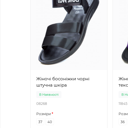
Жіночі босоніжки чорні
Жіноч
штучна шкіра
тек
В Наявності
В Н
08268
11845
Розміри
Розм
37
40
36