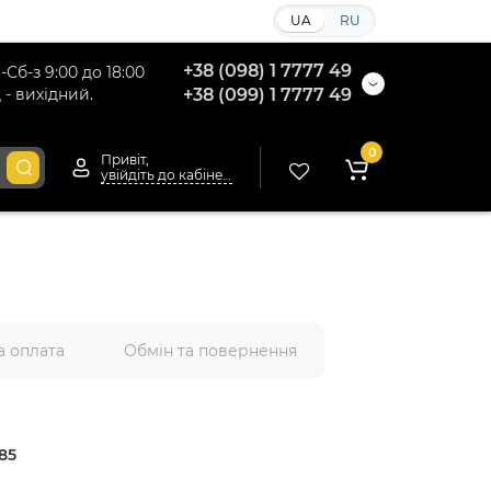
UA
RU
+38 (098) 1 7777 49
-Сб-з 9:00 до 18:00
 - вихідний.
+38 (099) 1 7777 49
0
Привіт,
увійдіть до кабінету
а оплата
Обмін та повернення
85