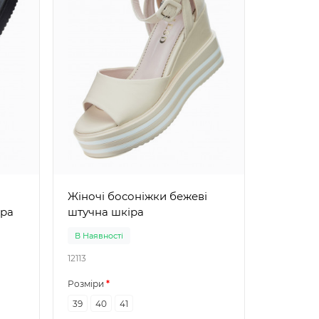
Жіночі бос
замша
Жіночі босоніжки бежеві
іра
штучна шкіра
В Наявності
В Наявно
12113
12412
Розміри
Розміри
39
40
41
37
38