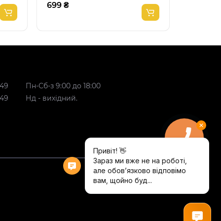
699 ₴
799 ₴
 49
Пн-Сб-з 9:00 до 18:00
 49
Нд - вихідний.