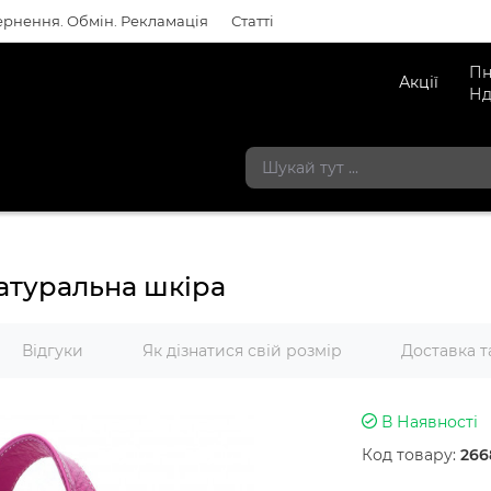
рнення. Обмін. Рекламація
Статті
Пн
Акції
Нд
натуральна шкіра
Відгуки
Як дізнатися свій розмір
Доставка т
В Наявності
Код товару:
266