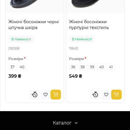
Жіночі босоніжки чорні
Жіночі босоніжки
штучна шкіра
пурпурні текстиль
В Наявності
В Наявності
08268
11845
Розміри
Розміри
37
40
36
38
39
40
41
399 ₴
549 ₴
Каталог