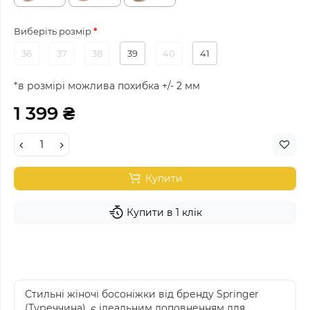
Виберіть розмір
36
37
38
39
40
41
*в розмірі можлива похибка +/- 2 мм
1 399 ₴
Купити
Купити в 1 клік
Стильні жіночі босоніжки від бренду Springer
(Туреччина), є ідеальним доповненням для