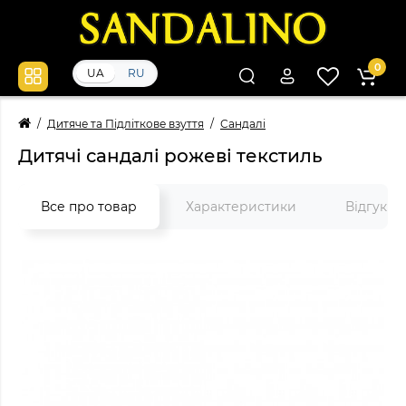
0
UA
RU
Дитяче та Підліткове взуття
Сандалі
Дитячі сандалі рожеві текстиль
Все про товар
Характеристики
Відгуки