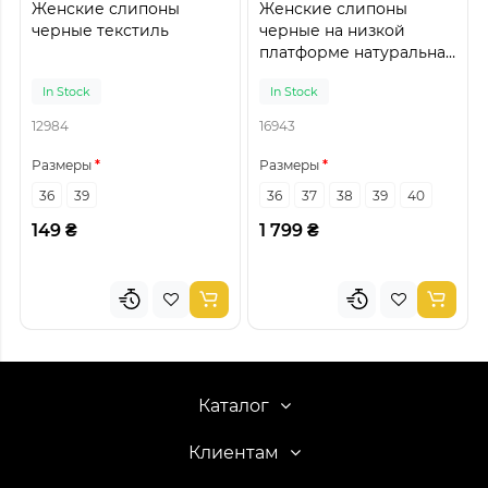
Женские слипоны
Женские слипоны
черные текстиль
черные на низкой
платформе натуральная
кожа
In Stock
In Stock
12984
16943
Размеры
Размеры
36
39
36
37
38
39
40
149 ₴
1 799 ₴
Каталог
Клиентам