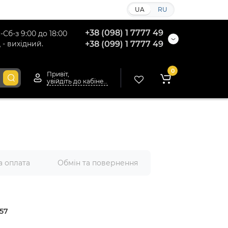
UA
RU
+38 (098) 1 7777 49
-Сб-з 9:00 до 18:00
 - вихідний.
+38 (099) 1 7777 49
0
Привіт,
увійдіть до кабінету
а оплата
Обмін та повернення
57