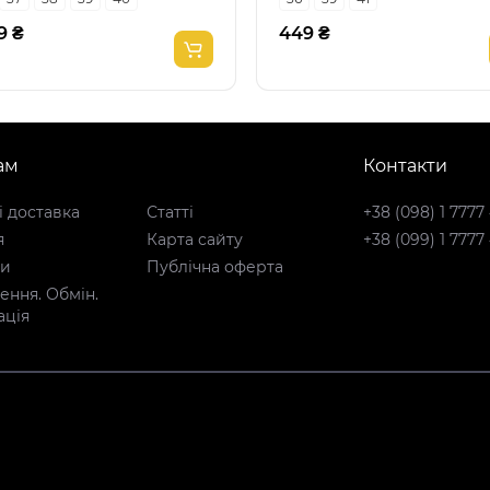
9 ₴
449 ₴
ам
Контакти
і доставка
Статті
+38 (098) 1 7777
я
Карта сайту
+38 (099) 1 7777
ти
Публічна оферта
ння. Обмін.
ація