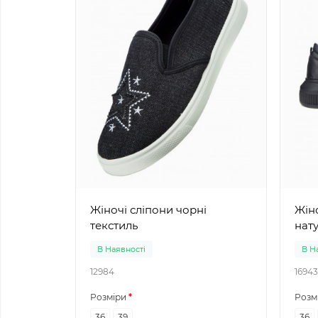
Жіночі сліпони чорні
Жіноч
текстиль
нат
В Наявності
В Н
12984
16943
Розміри
Розм
36
39
36