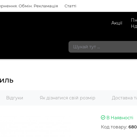
рнення. Обмін. Рекламація
Статті
Пн
Акції
Нд
тиль
Відгуки
Як дізнатися свій розмір
Доставка т
В Наявності
Код товару:
680