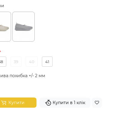
ри
38
39
40
41
ива похибка +/- 2 мм
Купити
Купити в 1 клік