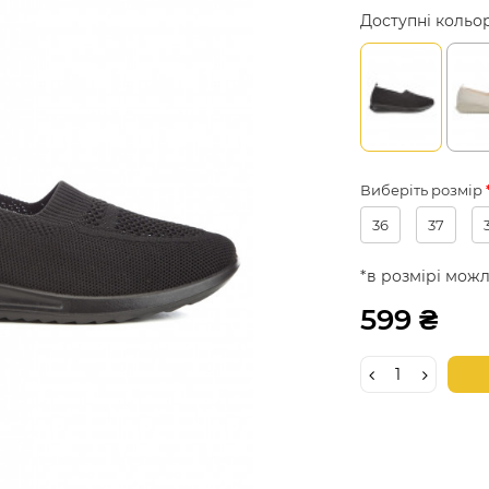
Доступні кольо
Виберіть розмір
36
37
*в розмірі можл
599 ₴