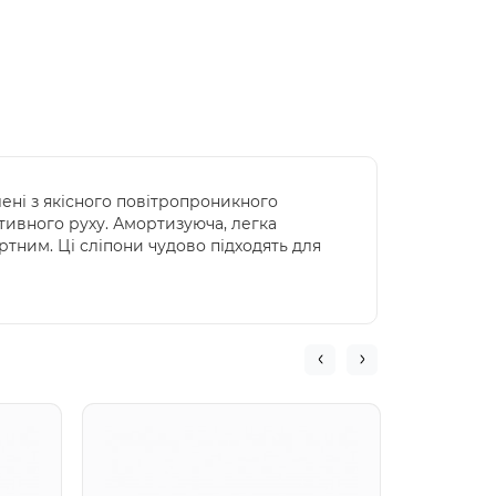
лені з якісного повітропроникного
ктивного руху. Амортизуюча, легка
тним. Ці сліпони чудово підходять для