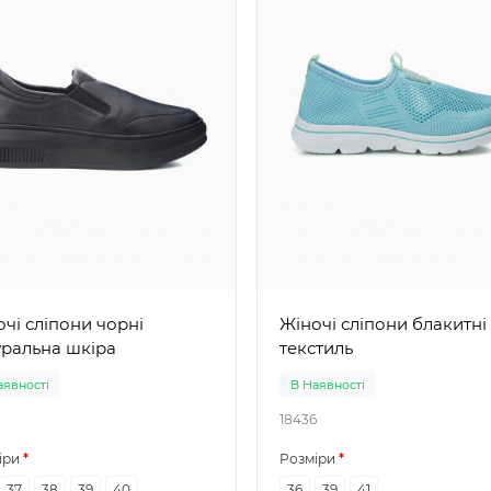
і сліпони чорні
Жіночі сліпони блакитні
уральна шкіра
текстиль
аявності
В Наявності
18436
іри
Розміри
37
38
39
40
36
39
41