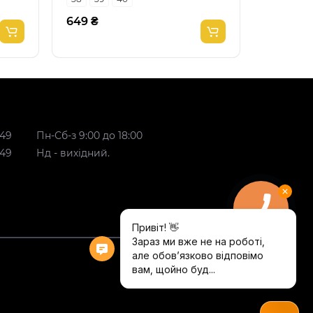
649 ₴
649 ₴
 49
Пн-Сб-з 9:00 до 18:00
 49
Нд - вихідний.