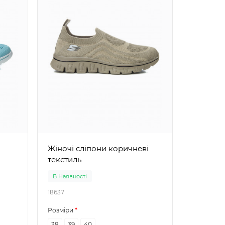
Жіночі сліпони коричневі
текстиль
В Наявності
В Наявно
18637
18534
Розміри
Розміри
38
39
40
36
38