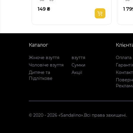
149 ₴
1 79
Каталог
Клієнт
Жіноче взуття
взуття
Оплата 
Чоловіче взуття
Сумки
Гаранті
Дитяче та
Акції
Контак
Підліткове
Поверне
Реклам
© 2020 - 2026 «Sandalino».Всі права захищені.