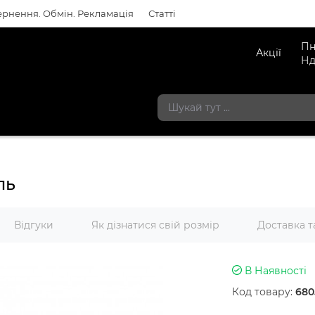
рнення. Обмін. Рекламація
Статті
Пн
Акції
Нд
ль
Відгуки
Як дізнатися свій розмір
Доставка т
В Наявності
Код товару:
680