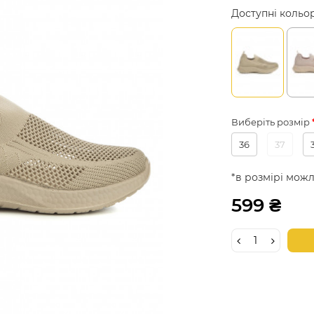
Доступні кольо
Виберіть розмір
36
37
*в розмірі можл
599 ₴