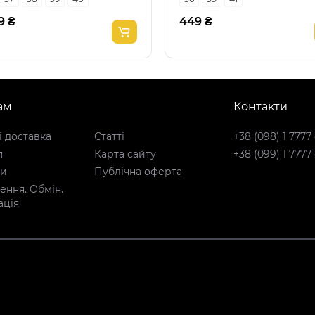
9 ₴
449 ₴
ам
Контакти
і доставка
Статті
+38 (098) 1 7777
я
Карта сайту
+38 (099) 1 7777
ти
Публічна оферта
ння. Обмін.
ація