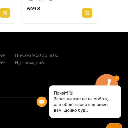
649 ₴
649 ₴
 49
Пн-Сб-з 9:00 до 18:00
 49
Нд - вихідний.