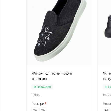
Жіночі сліпони чорні
Жіноч
текстиль
нат
В Наявності
В Н
12984
16943
Розміри
Розм
36
39
36