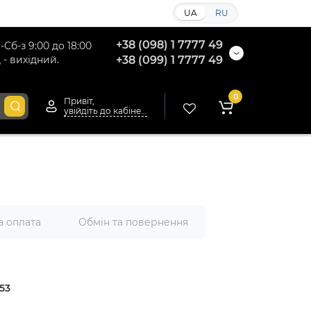
UA
RU
+38 (098) 1 7777 49
-Сб-з 9:00 до 18:00
 - вихідний.
+38 (099) 1 7777 49
0
Привіт,
увійдіть до кабінету
а оплата
Обмін та повернення
53