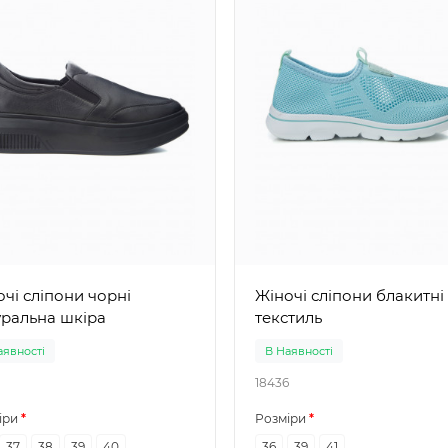
і сліпони чорні
Жіночі сліпони блакитні
уральна шкіра
текстиль
аявності
В Наявності
18436
іри
Розміри
37
38
39
40
36
39
41