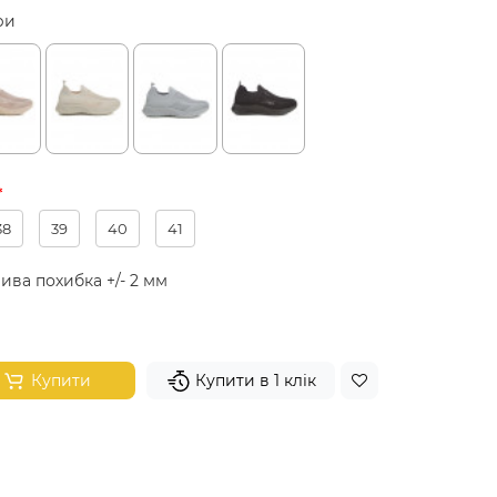
ри
38
39
40
41
ива похибка +/- 2 мм
Купити
Купити в 1 клік