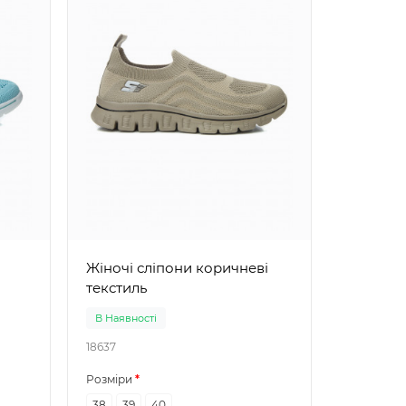
Жіночі сліпони коричневі
текстиль
В Наявності
В Наявно
18637
18534
Розміри
Розміри
38
39
40
36
38