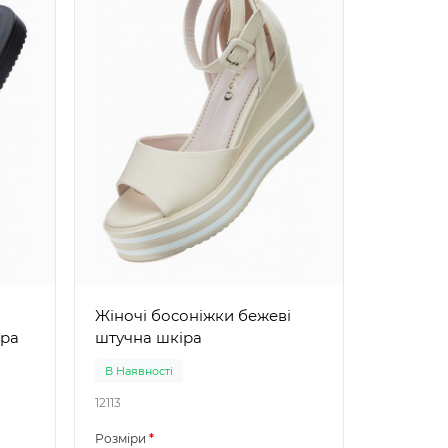
Жіночі бос
замша
Жіночі босоніжки бежеві
іра
штучна шкіра
В Наявності
В Наявно
12113
12412
Розміри
Розміри