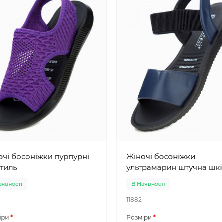
і босоніжки пурпурні
Жіночі босоніжки
стиль
ультрамарин штучна шк
аявності
В Наявності
11882
іри
Розміри