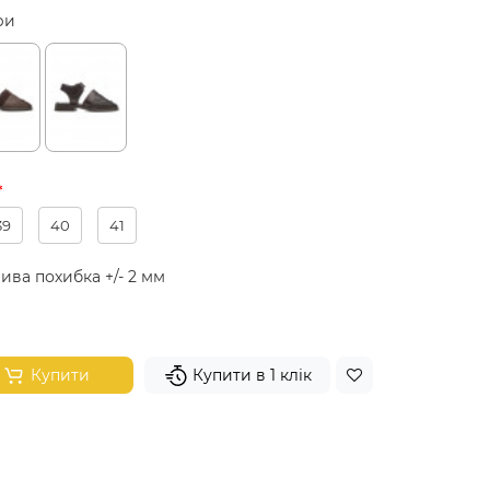
ри
39
40
41
ива похибка +/- 2 мм
Купити
Купити в 1 клік