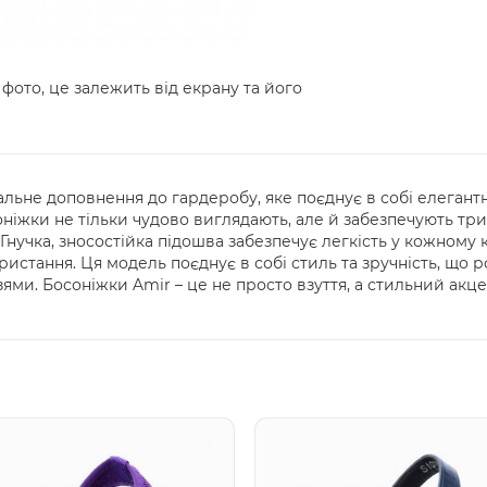
 фото, це залежить від екрану та його
альне доповнення до гардеробу, яке поєднує в собі елегантні
оніжки не тільки чудово виглядають, але й забезпечують тр
нучка, зносостійка підошва забезпечує легкість у кожному 
истання. Ця модель поєднує в собі стиль та зручність, що 
зями. Босоніжки Amir – це не просто взуття, а стильний акц