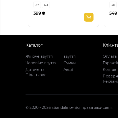
37
40
36
399 ₴
549
Каталог
Клієнт
Жіноче взуття
взуття
Оплата 
Чоловіче взуття
Сумки
Гаранті
Дитяче та
Акції
Контак
Підліткове
Поверне
Реклам
© 2020 - 2026 «Sandalino».Всі права захищені.