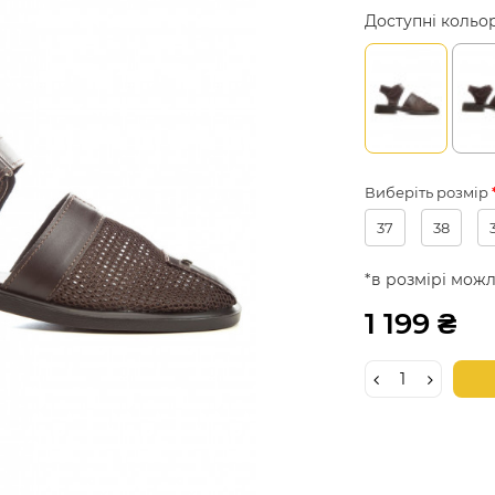
Доступні кольо
Виберіть розмір
37
38
*в розмірі можл
1 199 ₴