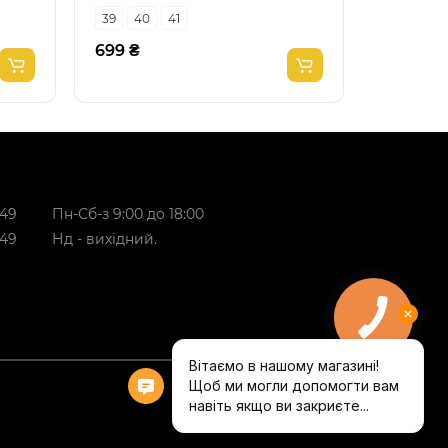
39
40
41
37
38
699 ₴
799 ₴
 49
Пн-Сб-з 9:00 до 18:00
 49
Нд - вихідний.