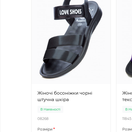
Жіночі босоніжки чорні
Жіноч
штучна шкіра
тек
В Наявності
В Н
08268
11845
Розміри
Розм