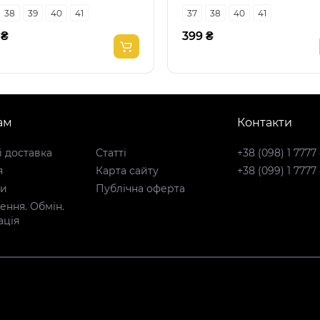
38
39
40
41
37
38
40
41
 ₴
399 ₴
ам
Контакти
і доставка
Статті
+38 (098) 1 7777
я
Карта сайту
+38 (099) 1 7777
ти
Публічна оферта
ння. Обмін.
ація