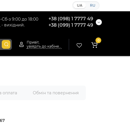
UA
RU
+38 (098) 1 7777 49
-Сб-з 9:00 до 18:00
 - вихідний.
+38 (099) 1 7777 49
0
Привіт,
увійдіть до кабінету
а оплата
Обмін та повернення
67