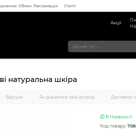
рнення. Обмін. Рекламація
Статті
Пн
Акції
Нд
ві натуральна шкіра
Відгуки
Як дізнатися свій розмір
Доставка т
В Наявності
Код товару:
706